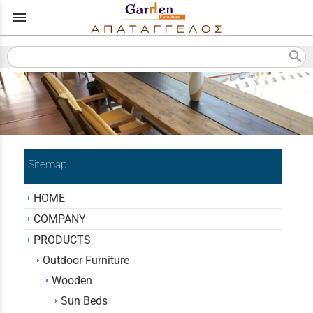
menu
search
Sitemap
HOME
COMPANY
PRODUCTS
Outdoor Furniture
Wooden
Sun Beds