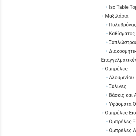
Iso Table To
Μαξιλάρια
Πολυθρόνα
Καθίσματος
Ξαπλώστρα
Διακοσμητι
Επαγγελματικέ
Ομπρέλες
Αλουμινίου
Ξύλινες
Βάσεις και
Υφάσματα 
Ομπρέλες Ει
Ομπρέλες Ξ
Ομπρέλες Α