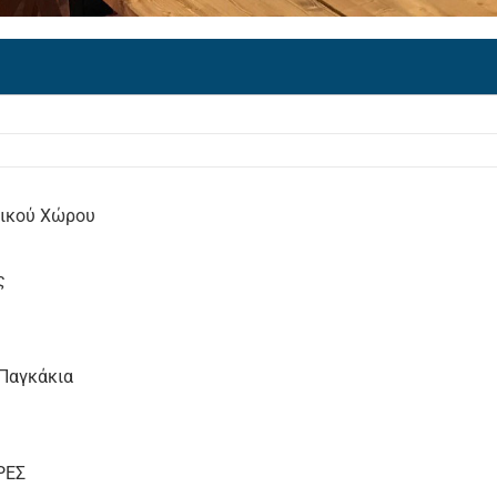
ρικού Χώρου
ς
Παγκάκια
ΡΕΣ