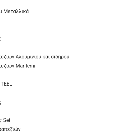
αι Μεταλλικά
ς
εζιών Αλουμινίου και σιδηρου
πεζιών Μantemi
STEEL
ς
ς Set
ραπεζιών