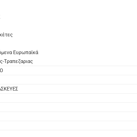
Σ
κέτες
ύμενα Ευρωπαϊκά
ας-Τραπεζαριας
ΤΟ
ΑΣΚΕΥΕΣ