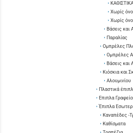
ΚΑΘΙΣΤΙΚ
Χωρίς όν
Χωρίς όν
Βάσεις και
Παραλίας
Ομπρέλες Πλα
Ομπρέλες Α
Βάσεις και
Κιόσκια και Σ
Αλουμινίου
Πλαστικά έπιπλ
Επιπλα Γραφεί
Έπιπλα Εσωτερ
Καναπέδες -Τ
Καθίσματα
Τραπέζια