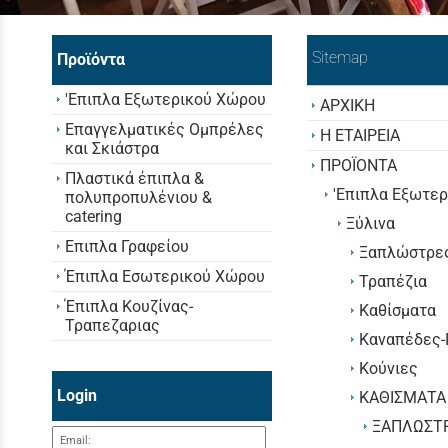
Sitemap
Προϊόντα
'Επιπλα Εξωτερικού Χώρου
ΑΡΧΙΚΗ
Επαγγελματικές Ομπρέλες
Η ΕΤΑΙΡΕΙΑ
και Σκιάστρα
ΠΡΟΪΟΝΤΑ
Πλαστικά έπιπλα &
'Επιπλα Εξωτε
πολυπροπυλένιου &
catering
Ξύλινα
Επιπλα Γραφείου
Ξαπλώστρε
Έπιπλα Εσωτερικού Χώρου
Τραπέζια
Έπιπλα Κουζίνας-
Καθίσματα
Τραπεζαριας
Καναπέδες-
Kούνιες
Login
KΑΘΙΣΜΑΤΑ
ΞΑΠΛΩΣΤ
Email: