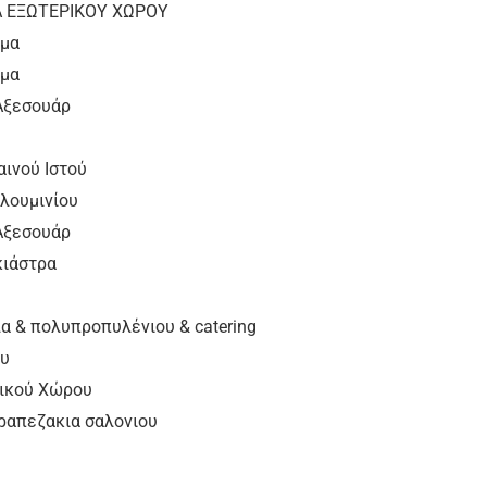
Α ΕΞΩΤΕΡΙΚΟΥ ΧΩΡΟΥ
ομα
ομα
 Αξεσουάρ
ινού Ιστού
λουμινίου
 Αξεσουάρ
κιάστρα
α & πολυπροπυλένιου & catering
ου
ικού Χώρου
ραπεζακια σαλονιου