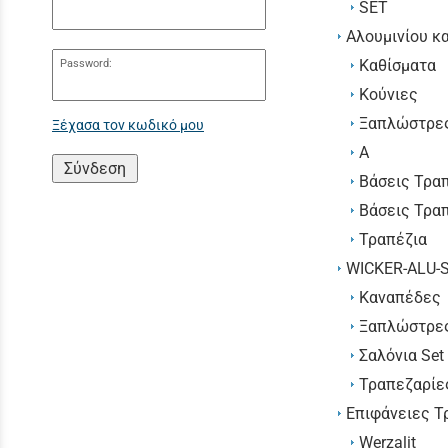
SET
Αλουμινίου κ
Καθίσματα
Password:
Κούνιες
Ξαπλώστρε
Ξέχασα τον κωδικό μου
Α
Σύνδεση
Βάσεις Τραπ
Βάσεις Τρα
Τραπέζια
WICKER-ALU-
Καναπέδες
Ξαπλώστρε
Σαλόνια Set
Τραπεζαρίε
Επιφάνειες Τ
Werzalit