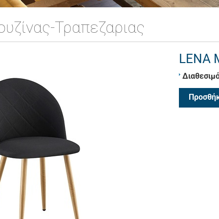
ουζίνας-Τραπεζαριας
LENA 
Διαθεσιμό
Προσθήκ