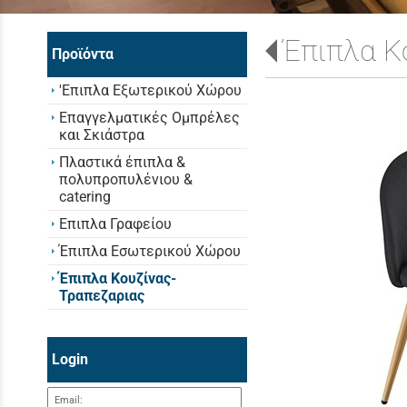
Έπιπλα Κ
Προϊόντα
'Επιπλα Εξωτερικού Χώρου
Επαγγελματικές Ομπρέλες
και Σκιάστρα
Πλαστικά έπιπλα &
πολυπροπυλένιου &
catering
Επιπλα Γραφείου
Έπιπλα Εσωτερικού Χώρου
Έπιπλα Κουζίνας-
Τραπεζαριας
Login
Email: