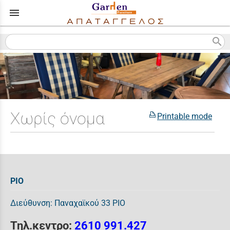
menu
search
Χωρίς όνομα
Printable mode
ΡΙΟ
Διεύθυνση: Παναχαϊκού 33 ΡΙΟ
Τηλ.κεντρο:
2610 991.427