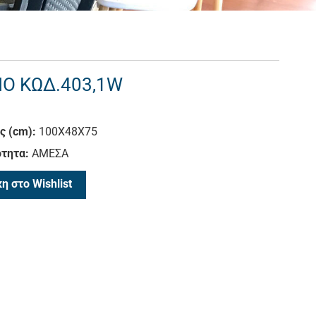
ΙΟ ΚΩΔ.403,1W
ς (cm):
100X48X75
τητα:
ΑΜΕΣΑ
η στο Wishlist