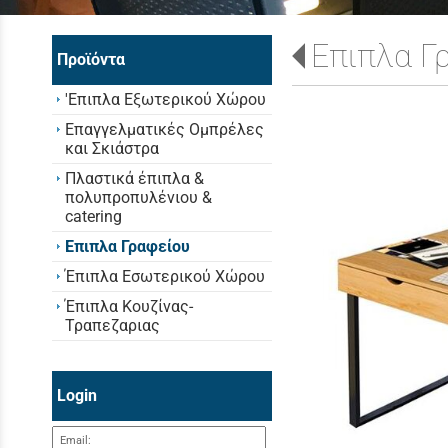
Επιπλα Γ
Προϊόντα
'Επιπλα Εξωτερικού Χώρου
Επαγγελματικές Ομπρέλες
και Σκιάστρα
Πλαστικά έπιπλα &
πολυπροπυλένιου &
catering
Επιπλα Γραφείου
Έπιπλα Εσωτερικού Χώρου
Έπιπλα Κουζίνας-
Τραπεζαριας
Login
Email: