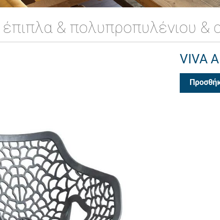
 έπιπλα & πολυπροπυλένιου & c
VIVA 
Προσθήκ