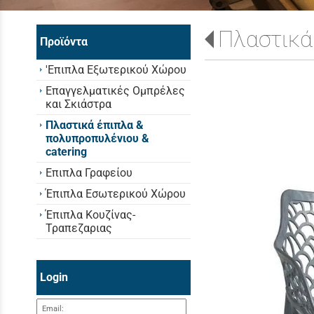
Πλαστικά
Προϊόντα
'Επιπλα Εξωτερικού Χώρου
Επαγγελματικές Ομπρέλες
και Σκιάστρα
Πλαστικά έπιπλα &
πολυπροπυλένιου &
catering
Επιπλα Γραφείου
Έπιπλα Εσωτερικού Χώρου
Έπιπλα Κουζίνας-
Τραπεζαριας
Login
Email: