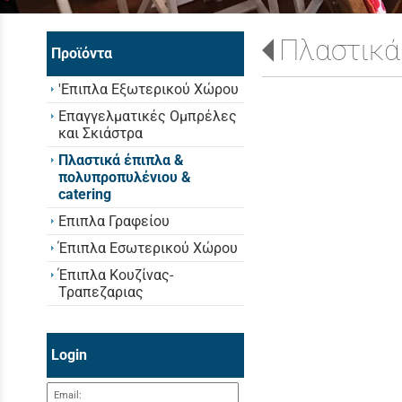
Πλαστικά
Προϊόντα
'Επιπλα Εξωτερικού Χώρου
Επαγγελματικές Ομπρέλες
και Σκιάστρα
Πλαστικά έπιπλα &
πολυπροπυλένιου &
catering
Επιπλα Γραφείου
Έπιπλα Εσωτερικού Χώρου
Έπιπλα Κουζίνας-
Τραπεζαριας
Login
Email: