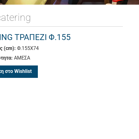
atering
ING ΤΡΑΠΕΖΙ Φ.155
ς (cm):
Φ.155Χ74
τητα:
ΑΜΕΣΑ
η στο Wishlist