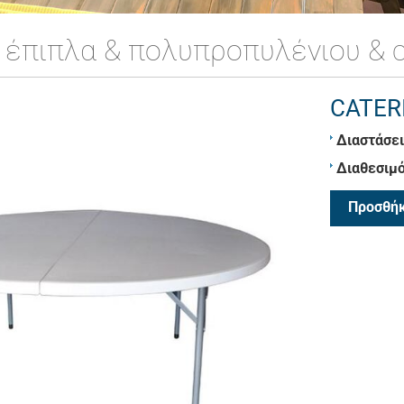
 έπιπλα & πολυπροπυλένιου & c
CATER
Διαστάσει
Διαθεσιμό
Προσθήκ