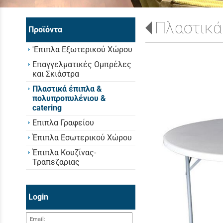
Πλαστικά
Προϊόντα
'Επιπλα Εξωτερικού Χώρου
Επαγγελματικές Ομπρέλες
και Σκιάστρα
Πλαστικά έπιπλα &
πολυπροπυλένιου &
catering
Επιπλα Γραφείου
Έπιπλα Εσωτερικού Χώρου
Έπιπλα Κουζίνας-
Τραπεζαριας
Login
Email: