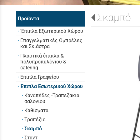
Σκαμπό
Προϊόντα
'Επιπλα Εξωτερικού Χώρου
Επαγγελματικές Ομπρέλες
και Σκιάστρα
Πλαστικά έπιπλα &
πολυπροπυλένιου &
catering
Επιπλα Γραφείου
Έπιπλα Εσωτερικού Χώρου
Καναπέδες -Τραπεζακια
σαλονιου
Καθίσματα
Τραπέζια
Σκαμπό
Σταντ