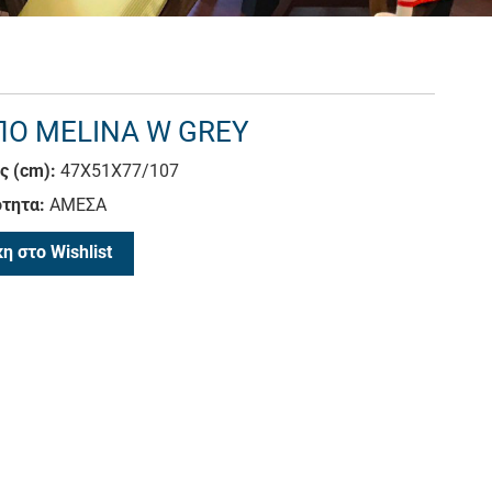
Ο MELINA W GREY
ς (cm):
47X51X77/107
τητα:
ΑΜΕΣΑ
η στο Wishlist