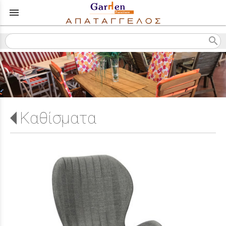
menu
search
Καθίσματα