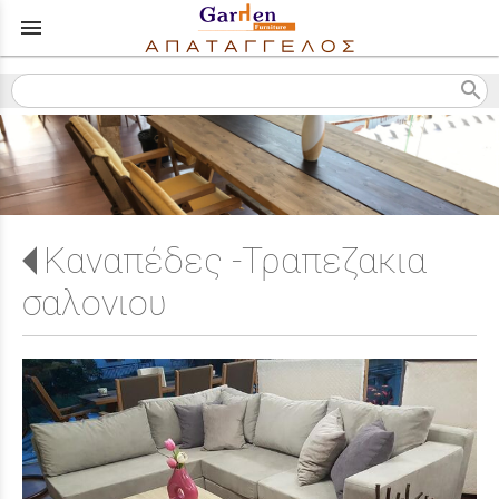
menu
search
Καναπέδες -Τραπεζακια
σαλονιου