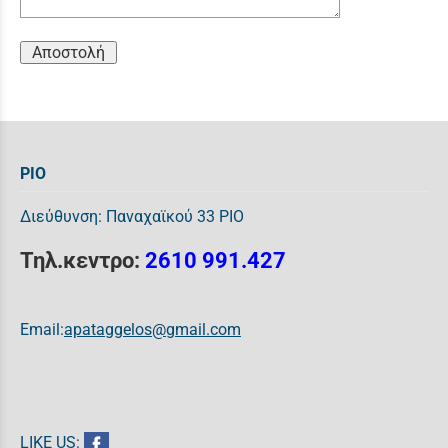
Αποστολή
ΡΙΟ
Διεύθυνση: Παναχαϊκού 33 ΡΙΟ
Τηλ.κεντρο:
2610 991.427
Email:
apataggelos@gmail.com
LIKE US: