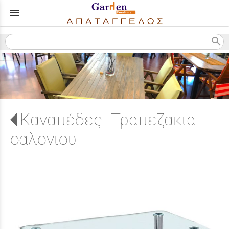
menu
search
Καναπέδες -Τραπεζακια
σαλονιου