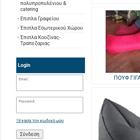
πολυπροπυλένιου &
catering
Επιπλα Γραφείου
Έπιπλα Εσωτερικού Χώρου
Έπιπλα Κουζίνας-
Τραπεζαριας
Login
ΠΟΥΦ ΓΙΓ
Email:
Password:
Ξέχασα τον κωδικό μου
Σύνδεση