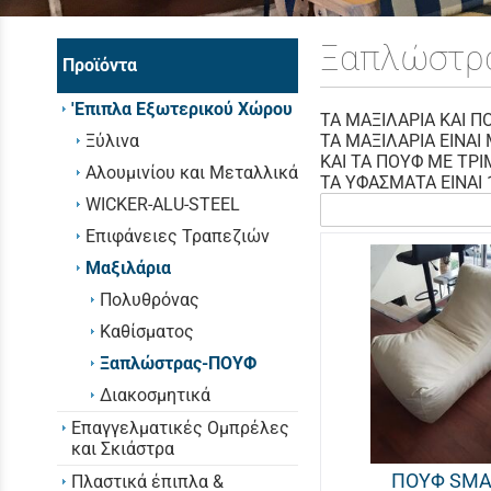
Ξαπλώστρ
Προϊόντα
'Επιπλα Εξωτερικού Χώρου
ΤΑ ΜΑΞΙΛΑΡΙΑ ΚΑΙ Π
Ξύλινα
ΤΑ ΜΑΞΙΛΑΡΙΑ ΕΙΝΑΙ
ΚΑΙ ΤΑ ΠΟΥΦ ΜΕ ΤΡ
Αλουμινίου και Μεταλλικά
ΤΑ ΥΦΑΣΜΑΤΑ ΕΙΝΑΙ
WICKER-ALU-STEEL
Επιφάνειες Τραπεζιών
Μαξιλάρια
Πολυθρόνας
Καθίσματος
Ξαπλώστρας-ΠΟΥΦ
Διακοσμητικά
Επαγγελματικές Ομπρέλες
και Σκιάστρα
ΠΟΥΦ SMA
Πλαστικά έπιπλα &